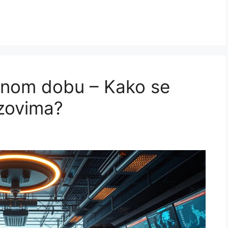
alnom dobu – Kako se
azovima?