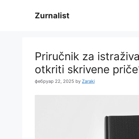
Skip
to
Zurnalist
content
Priručnik za istraži
otkriti skrivene priče
фебруар 22, 2025
by
Zaraki