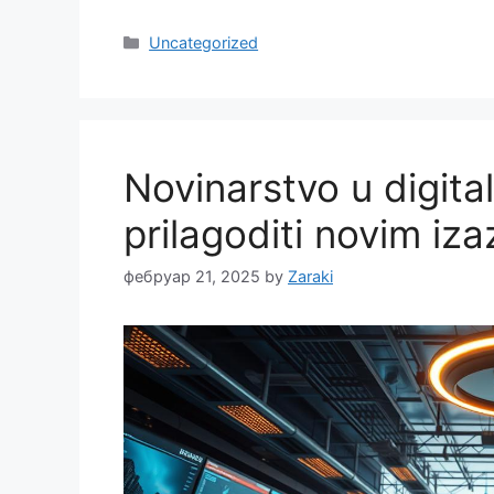
Categories
Uncategorized
Novinarstvo u digit
prilagoditi novim iz
фебруар 21, 2025
by
Zaraki