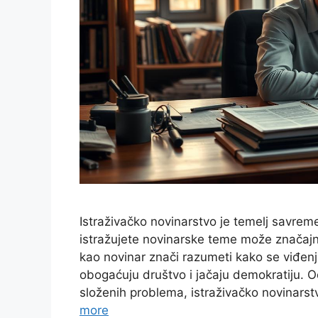
Istraživačko novinarstvo je temelj savre
istražujete novinarske teme može značajno 
kao novinar znači razumeti kako se viđenje
obogaćuju društvo i jačaju demokratiju. O
složenih problema, istraživačko novinars
more